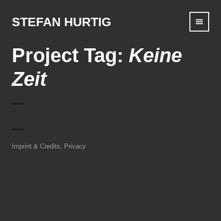
Skip
to
STEFAN HURTIG
content
Project Tag:
Keine
Zeit
Imprint & Credits,
Privacy
Challenge (Leider kein Foto)