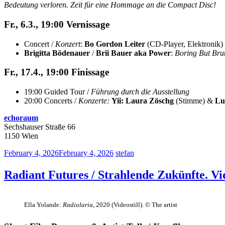
Bedeutung verloren. Zeit für eine Hommage an die Compact Disc!
Fr., 6.3., 19:00 Vernissage
Concert /
Konzert
:
Bo Gordon Leiter
(CD-Player, Elektronik
Brigitta Bödenauer
/
Brii Bauer aka Power
:
Boring But Brut
Fr., 17.4., 19:00 Finissage
19:00 Guided Tour /
Führung durch die Ausstellung
20:00 Concerts /
Konzerte:
Yii: Laura Zöschg
(Stimme) &
Lu
echoraum
Sechshauser Straße 66
1150 Wien
February 4, 2026
February 4, 2026
stefan
Radiant Futures / Strahlende Zukünfte. Vi
Ella Yolande:
Radiolaria
, 2020 (Videostill). © The artist