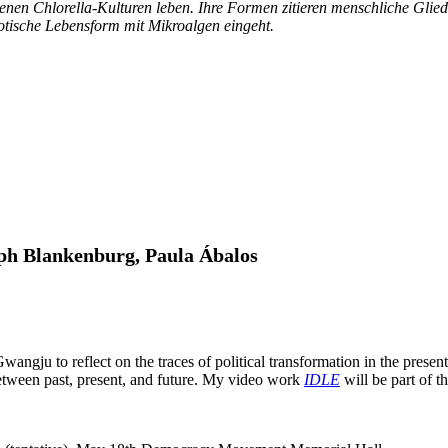
 denen Chlorella-Kulturen leben. Ihre Formen zitieren menschliche Gl
otische Lebensform mit Mikroalgen eingeht.
oph Blankenburg, Paula Ábalos
Gwangju to reflect on the traces of political transformation in the pre
etween past, present, and future. My video work
IDLE
will be part of th