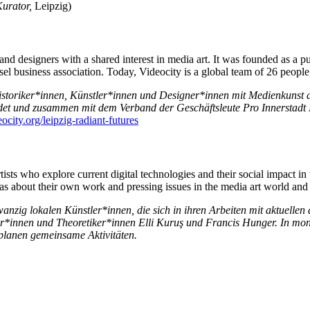
urator,
Leipzig)
ts and designers with a shared interest in media art. It was founded as a
 business association. Today, Videocity is a global team of 26 people w
istoriker*innen, Künstler*innen und Designer*innen mit Medienkunst al
 und zusammen mit dem Verband der Geschäftsleute Pro Innerstadt Bas
city.org/leipzig-radiant-futures
ists who explore current digital technologies and their social impact in 
about their own work and pressing issues in the media art world and pl
anzig lokalen Künstler*innen, die sich in ihren Arbeiten mit aktuellen
r*innen und Theoretiker*innen Elli Kuruş
und
Francis Hunger. In mona
planen gemeinsame Aktivitäten.