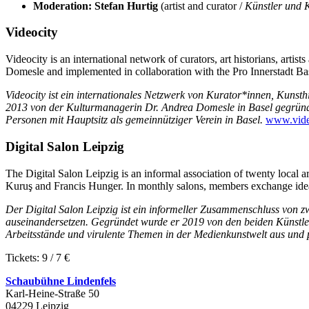
Moderation: Stefan Hurtig
(artist and curator /
Künstler und K
Videocity
Videocity is an international network of curators, art historians, artis
Domesle and implemented in collaboration with the Pro Innerstadt Basel
Videocity ist ein internationales Netzwerk von Kurator*innen, Kunsth
2013 von der Kulturmanagerin Dr. Andrea Domesle in Basel gegründet
Personen mit Hauptsitz als gemeinnütziger Verein in Basel.
www.video
Digital Salon Leipzig
The Digital Salon Leipzig is an informal association of twenty local art
Kuruş and Francis Hunger. In monthly salons, members exchange ideas 
Der Digital Salon Leipzig ist ein informeller Zusammenschluss von zw
auseinandersetzen. Gegründet wurde er 2019 von den beiden Künstle
Arbeitsstände und virulente Themen in der Medienkunstwelt aus und 
Tickets: 9 / 7 €
Schaubühne Lindenfels
Karl-Heine-Straße 50
04229 Leipzig