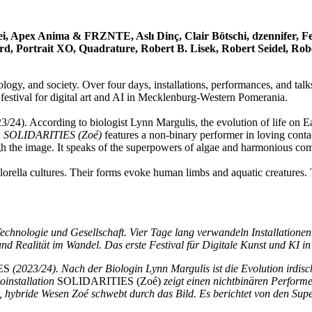
 Apex Anima & FRZNTE, Aslı Dinç, Clair Bötschi, dzennifer, Fel
 Portrait XO, Quadrature, Robert B. Lisek, Robert Seidel, Robert 
, and society. Over four days, installations, performances, and talks w
irst festival for digital art and AI in Mecklenburg-Western Pomerania.
3/24). According to biologist Lynn Margulis, the evolution of life on 
n
SOLIDARITIES (Zoé)
features a non-binary performer in loving conta
gh the image. It speaks of the superpowers of algae and harmonious co
orella cultures. Their forms evoke human limbs and aquatic creatures. 
hnologie und Gesellschaft. Vier Tage lang verwandeln Installationen,
 und Realität im Wandel. Das erste Festival für Digitale Kunst und KI
ES
(2023/24). Nach der Biologin Lynn Margulis ist die Evolution irdi
oinstallation
SOLIDARITIES (Zoé)
zeigt einen nichtbinären Performe
erte, hybride Wesen Zoé schwebt durch das Bild. Es berichtet von den 