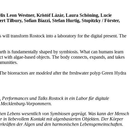
ix Leon Westner, Kristóf Lázár, Laura Schöning, Lucie
Tilbury, Sofian Biazzi, Stefan Hurtig, Stupitzky / Förster,
ill transform Rostock into a laboratory for the digital present. The
Earth is fundamentally shaped by symbiosis. What can humans learn
ct with algae-based objects. The body connects, expands, and takes
mmunities.
The bioreactors are m
odeled
after the freshwater polyp Green Hydra
 Performances und Talks Rostock in ein Labor für digitale
 in Mecklenburg-Vorpommern.
schen Lebens wesentlich von Symbiosen geprägt. Was kann der Mensch
r in liebevollem Kontakt mit algenbasierten Objekten. Der Körper
Superkräften der Algen und den harmonischen Lebensgemeinschaften.