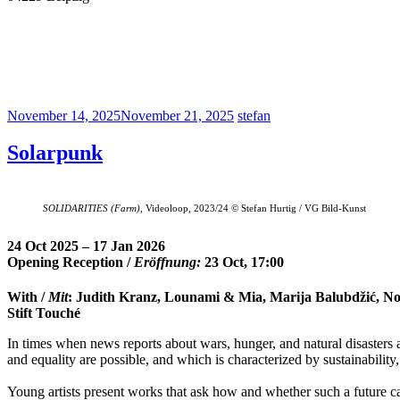
November 14, 2025
November 21, 2025
stefan
Solarpunk
SOLIDARITIES (Farm),
Videoloop, 2023/24 © Stefan Hurtig / VG Bild-Kunst
24 Oct 2025 – 17 Jan 2026
Opening Reception /
Eröffnung:
23 Oct, 17:00
With /
Mit
: Judith Kranz, Lounami & Mia, Marija Balubdžić, No
Stift Touché
In times when news reports about wars, hunger, and natural disasters 
and equality are possible, and which is characterized by sustainability, 
Young artists present works that ask how and whether such a future ca