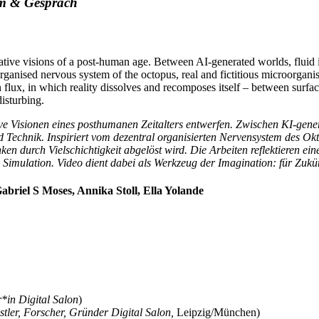
m & Gespräch
tive visions of a post-human age. Between AI-generated worlds, fluid ide
ganised nervous system of the octopus, real and fictitious microorgani
in flux, in which reality dissolves and recomposes itself – between sur
disturbing.
ve Visionen eines posthumanen Zeitalters entwerfen. Zwischen KI-gener
 Technik. Inspiriert vom dezentral organisierten Nervensystem des Okt
n durch Vielschichtigkeit abgelöst wird. Die Arbeiten reflektieren ein
imulation. Video dient dabei als Werkzeug der Imagination: für Zukünf
iel S Moses, Annika Stoll, Ella Yolande
*in Digital Salon
)
tler, Forscher, Gründer Digital Salon,
Leipzig/München)