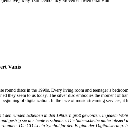
 (tentative), May 18th Democracy Movement Memorial Hall
ert Vanis
ese round discs in the 1990s. Every living room and teenager’s bedro
ed they seem to us today. The silver disc embodies the moment of transit
beginning of digitalization. In the face of music streaming services, it h
d mit den runden Scheiben in den 1990ern groß geworden. In jedem W
 und gestrig sie uns heute erscheinen. Die Silberscheibe materialisier
rbunden. Die CD ist ein Symbol für den Beginn der Digitalisierung. I