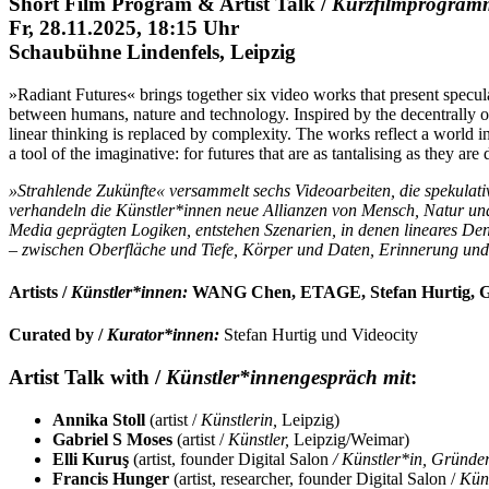
Short Film Program & Artist Talk /
Kurzfilmprogram
Fr, 28.11.2025, 18:15 Uhr
Schaubühne Lindenfels, Leipzig
»Radiant Futures« brings together six video works that present specula
between humans, nature and technology. Inspired by the decentrally or
linear thinking is replaced by complexity. The works reflect a world 
a tool of the imaginative: for futures that are as tantalising as they are 
»Strahlende Zukünfte« versammelt sechs Videoarbeiten, die spekulati
verhandeln die Künstler*innen neue Allianzen von Mensch, Natur und
Media geprägten Logiken, entstehen Szenarien, in denen lineares Denke
– zwischen Oberfläche und Tiefe, Körper und Daten, Erinnerung und S
Artists /
Künstler*innen:
WANG Chen, ETAGE, Stefan Hurtig, Gabr
Curated by /
Kurator*innen:
Stefan Hurtig und Videocity
Artist Talk with /
Künstler*innengespräch mit
:
Annika Stoll
(artist /
Künstlerin,
Leipzig)
Gabriel S Moses
(artist /
Künstler,
Leipzig/Weimar)
Elli Kuruş
(artist, founder Digital Salon
/ Künstler*in, Gründer
Francis Hunger
(artist, researcher, founder Digital Salon /
Küns