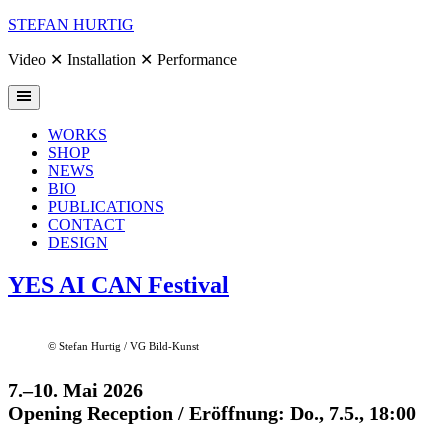
Skip
STEFAN HURTIG
to
content
Video ✕ Installation ✕ Performance
WORKS
SHOP
NEWS
BIO
PUBLICATIONS
CONTACT
DESIGN
News
YES AI CAN Festival
© Stefan Hurtig / VG Bild-Kunst
7.–10. Mai 2026
Opening Reception / Eröffnung: Do., 7.5., 18:00