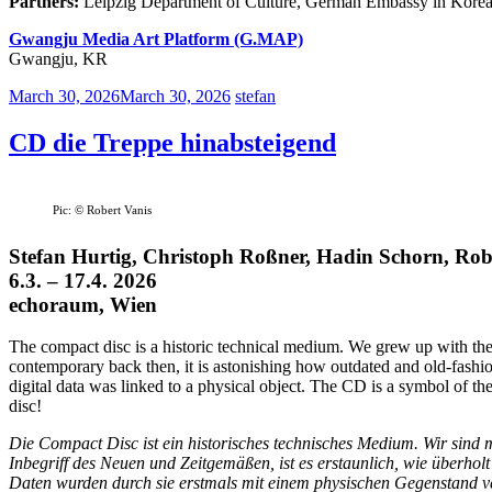
Partners:
Leipzig Department of Culture, German Embassy in Korea
Gwangju Media Art Platform (G.MAP)
Gwangju, KR
March 30, 2026
March 30, 2026
stefan
CD die Treppe hinabsteigend
Pic: © Robert Vanis
Stefan Hurtig, Christoph Roßner, Hadin Schorn, Rob
6.3. – 17.4. 2026
echoraum, Wien
The compact disc is a historic technical medium. We grew up with th
contemporary back then, it is astonishing how outdated and old-fashion
digital data was linked to a physical object. The CD is a symbol of the 
disc!
Die Compact Disc ist ein historisches technisches Medium. Wir sin
Inbegriff des Neuen und Zeitgemäßen, ist es erstaunlich, wie überholt
Daten wurden durch sie erstmals mit einem physischen Gegenstand ve