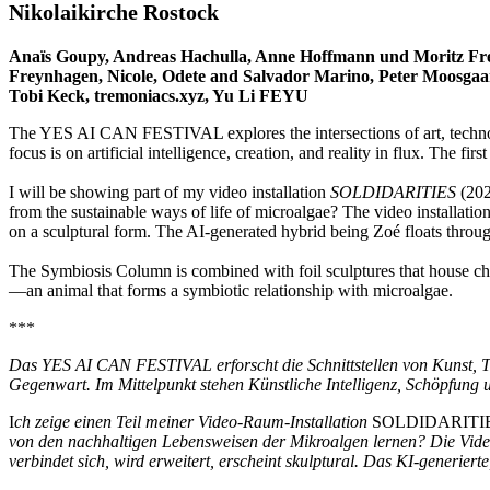
Nikolaikirche Rostock
Anaïs Goupy, Andreas Hachulla, Anne Hoffmann und Moritz Frei,
Freynhagen, Nicole, Odete and Salvador Marino, Peter Moosgaard,
Tobi Keck, tremoniacs.xyz, Yu Li FEYU
The YES AI CAN FESTIVAL explores the intersections of art, technology
focus is on artificial intelligence, creation, and reality in flux. The f
I will be showing part of my video installation
SOLDIDARITIES
(202
from the sustainable ways of life of microalgae? The video installatio
on a sculptural form. The AI-generated hybrid being Zoé floats throu
The Symbiosis Column is combined with foil sculptures that house chl
—an animal that forms a symbiotic relationship with microalgae.
***
Das YES AI CAN FESTIVAL erforscht die Schnittstellen von Kunst, Tec
Gegenwart. Im Mittelpunkt stehen Künstliche Intelligenz, Schöpfung
I
ch zeige einen Teil meiner Video-Raum-Installation
SOLDIDARITI
von den nachhaltigen Lebensweisen der Mikroalgen lernen? Die Vide
verbindet sich, wird erweitert, erscheint skulptural. Das KI-generi