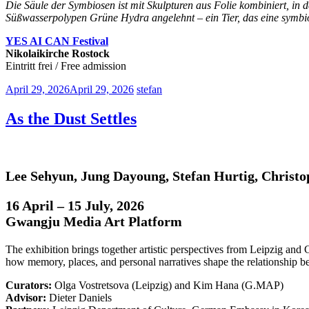
Die Säule der Symbiosen ist mit Skulpturen aus Folie kombiniert, in
Süßwasserpolypen Grüne Hydra angelehnt – ein Tier, das eine symbi
YES AI CAN Festival
Nikolaikirche Rostock
Eintritt frei / Free admission
April 29, 2026
April 29, 2026
stefan
As the Dust Settles
Lee Sehyun, Jung Dayoung, Stefan Hurtig, Christ
16 April – 15 July, 2026
Gwangju Media Art Platform
The exhibition brings together artistic perspectives from Leipzig and 
how memory, places, and personal narratives shape the relationship b
Curators:
Olga Vostretsova (Leipzig) and Kim Hana (G.MAP)
Advisor:
Dieter Daniels