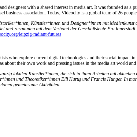
ts and designers with a shared interest in media art. It was founded as a
 business association. Today, Videocity is a global team of 26 people w
istoriker*innen, Künstler*innen und Designer*innen mit Medienkunst al
 und zusammen mit dem Verband der Geschäftsleute Pro Innerstadt Bas
city.org/leipzig-radiant-futures
ists who explore current digital technologies and their social impact in 
about their own work and pressing issues in the media art world and pl
anzig lokalen Künstler*innen, die sich in ihren Arbeiten mit aktuellen
r*innen und Theoretiker*innen Elli Kuruş
und
Francis Hunger. In mona
planen gemeinsame Aktivitäten.