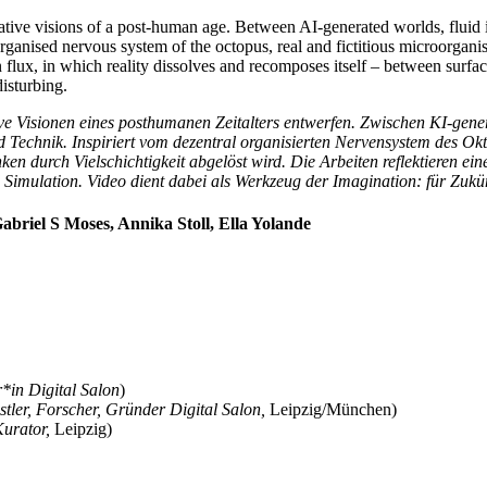
tive visions of a post-human age. Between AI-generated worlds, fluid ide
ganised nervous system of the octopus, real and fictitious microorgani
in flux, in which reality dissolves and recomposes itself – between sur
disturbing.
ve Visionen eines posthumanen Zeitalters entwerfen. Zwischen KI-gener
 Technik. Inspiriert vom dezentral organisierten Nervensystem des Okt
n durch Vielschichtigkeit abgelöst wird. Die Arbeiten reflektieren ein
imulation. Video dient dabei als Werkzeug der Imagination: für Zukünf
iel S Moses, Annika Stoll, Ella Yolande
*in Digital Salon
)
tler, Forscher, Gründer Digital Salon,
Leipzig/München)
urator,
Leipzig)