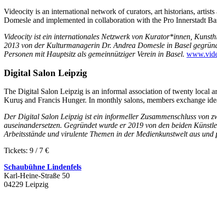
Videocity is an international network of curators, art historians, artis
Domesle and implemented in collaboration with the Pro Innerstadt Basel
Videocity ist ein internationales Netzwerk von Kurator*innen, Kunsth
2013 von der Kulturmanagerin Dr. Andrea Domesle in Basel gegründet
Personen mit Hauptsitz als gemeinnütziger Verein in Basel.
www.video
Digital Salon Leipzig
The Digital Salon Leipzig is an informal association of twenty local art
Kuruş and Francis Hunger. In monthly salons, members exchange ideas 
Der Digital Salon Leipzig ist ein informeller Zusammenschluss von zw
auseinandersetzen. Gegründet wurde er 2019 von den beiden Künstle
Arbeitsstände und virulente Themen in der Medienkunstwelt aus und 
Tickets: 9 / 7 €
Schaubühne Lindenfels
Karl-Heine-Straße 50
04229 Leipzig