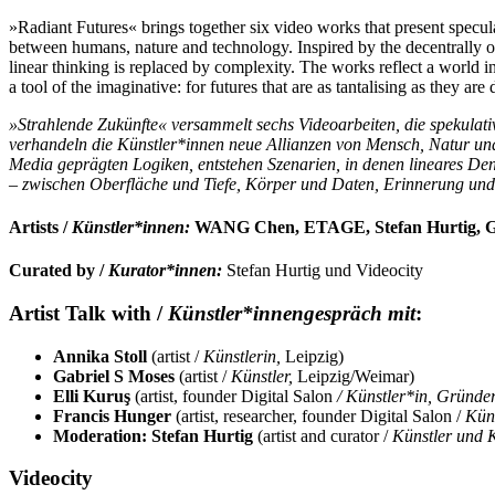
»Radiant Futures« brings together six video works that present specula
between humans, nature and technology. Inspired by the decentrally or
linear thinking is replaced by complexity. The works reflect a world 
a tool of the imaginative: for futures that are as tantalising as they are 
»Strahlende Zukünfte« versammelt sechs Videoarbeiten, die spekulati
verhandeln die Künstler*innen neue Allianzen von Mensch, Natur und
Media geprägten Logiken, entstehen Szenarien, in denen lineares Denke
– zwischen Oberfläche und Tiefe, Körper und Daten, Erinnerung und S
Artists /
Künstler*innen:
WANG Chen, ETAGE, Stefan Hurtig, Gabr
Curated by /
Kurator*innen:
Stefan Hurtig und Videocity
Artist Talk with /
Künstler*innengespräch mit
:
Annika Stoll
(artist /
Künstlerin,
Leipzig)
Gabriel S Moses
(artist /
Künstler,
Leipzig/Weimar)
Elli Kuruş
(artist, founder Digital Salon
/ Künstler*in, Gründer
Francis Hunger
(artist, researcher, founder Digital Salon /
Küns
Moderation: Stefan Hurtig
(artist and curator /
Künstler und K
Videocity