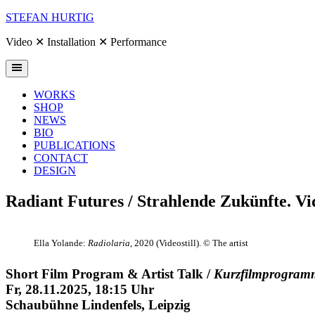
Skip
STEFAN HURTIG
to
content
Video ✕ Installation ✕ Performance
WORKS
SHOP
NEWS
BIO
PUBLICATIONS
CONTACT
DESIGN
Radiant Futures / Strahlende Zukünfte. Vi
Ella Yolande:
Radiolaria
, 2020 (Videostill). © The artist
Short Film Program & Artist Talk /
Kurzfilmprogram
Fr, 28.11.2025, 18:15 Uhr
Schaubühne Lindenfels, Leipzig