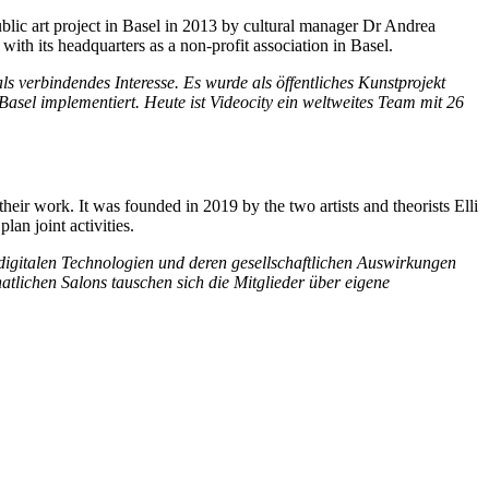
 public art project in Basel in 2013 by cultural manager Dr Andrea
ith its headquarters as a non-profit association in Basel.
s verbindendes Interesse. Es wurde als öffentliches Kunstprojekt
el implementiert. Heute ist Videocity ein weltweites Team mit 26
their work. It was founded in 2019 by the two artists and theorists Elli
an joint activities.
 digitalen Technologien und deren gesellschaftlichen Auswirkungen
tlichen Salons tauschen sich die Mitglieder über eigene