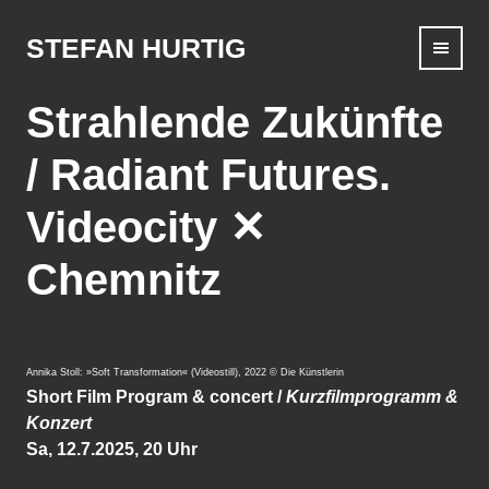
Skip
to
STEFAN HURTIG
content
Strahlende Zukünfte
/ Radiant Futures.
Videocity ✕
Chemnitz
Annika Stoll: »Soft Transformation« (Videostill), 2022 © Die Künstlerin
Short Film Program & concert /
Kurzfilmprogramm &
Konzert
Sa, 12.7.2025, 20 Uhr